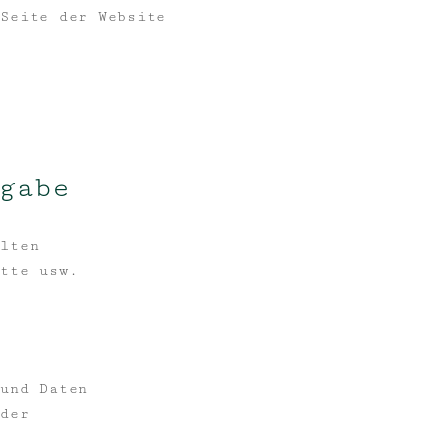
 Seite der Website
gabe
elten
itte usw.
 und Daten
 der