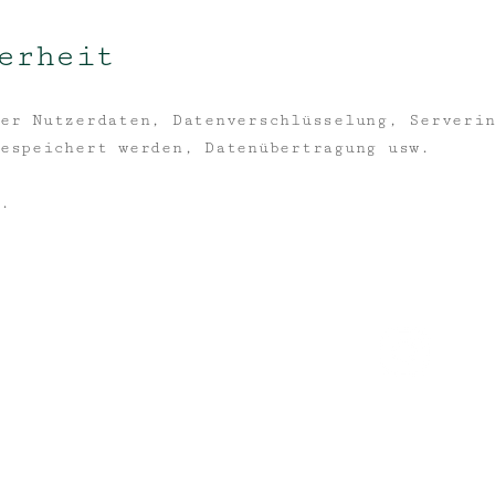
erheit
er Nutzerdaten, Datenverschlüsselung, Serveri
espeichert werden, Datenübertragung usw.
.
l
alpenverein-schwaben.de
Folg' uns au
© 2026 Palet