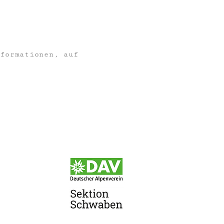
nformationen, auf
f Instagram! :-)
ti OG