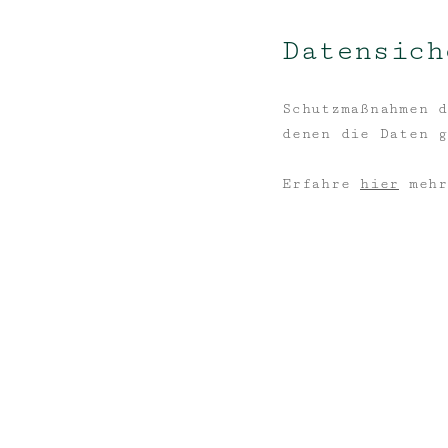
Datensich
Schutzmaßnahmen d
denen die Daten g
Erfahre
hier
mehr
Sudetendeutsche Hütte
9971 Matrei in Osttiro
sudetendeutschehuette@
Tel.:
+43 720 347 802
Impressum